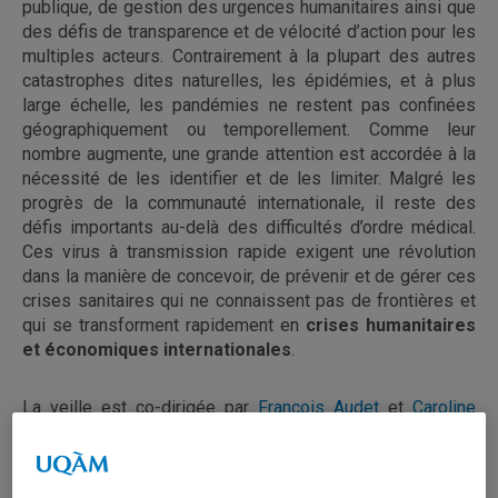
publique, de gestion des urgences humanitaires ainsi que
des défis de transparence et de vélocité d’action pour les
multiples acteurs. Contrairement à la plupart des autres
catastrophes dites naturelles, les épidémies, et à plus
large échelle, les pandémies ne restent pas confinées
géographiquement ou temporellement. Comme leur
nombre augmente, une grande attention est accordée à la
nécessité de les identifier et de les limiter. Malgré les
progrès de la communauté internationale, il reste des
défis importants au-delà des difficultés d’ordre médical.
Ces virus à transmission rapide exigent une révolution
dans la manière de concevoir, de prévenir et de gérer ces
crises sanitaires qui ne connaissent pas de frontières et
qui se transforment rapidement en
crises humanitaires
et économiques internationales
.
La veille est co-dirigée par
François Audet
et
Caroline
Coulombe