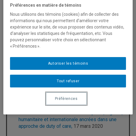
Production
Préférences en matière de témoins
Nous utilisons des témoins (cookies) afin de collecter des
informations qui nous permettent d’améliorer votre
expérience sur le site, de vous proposer des contenus vidéo,
Cahiers de recherche
d’analyser les statistiques de fréquentation, etc. Vous
pouvez personnaliser votre choix en sélectionnant
« Préférences ».
La gestion de la crise de la COVID-19 : analyse
comparative des mesures de déconfinement
Autoriser les témoins
dans 8 pays – considérations pour le Québec,
17
mai 2020
Tout refuser
Le Québec face à la COVID-19 : à quoi peut-on
s’attendre ? Trois scénarios du protocole de
mise en quarantaine nationale,
27 mars 2020
Préférences
COVID-19 : Pratiques collaboratives améliorées
des interventions en situation complexe, urgente,
humanitaire et internationale ancrées dans une
approche de duty of care,
17 mars 2020