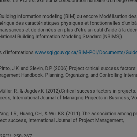
ables. Le PCI est axé sur la collaboration humaine d’un large éven
Building information modeling (BIM) ou encore Modélisation de
érique des caractéristiques physiques et fonctionnelles d’un bât
naissances et de données en plus d’être un outil d’aide à la décisi
National Building Information Modeling Standard [NBIMS]).
s d’informations
www.sqi.gouv.qc.ca/BIM-PCI/Documents/Gui
into, J.K. and Slevin, D.P. (2006) Project critical success factors
agement Handbook: Planning, Organizing, and Controlling Internat
üller, R., & Jugdev,K. (2012),Critical success factors in projects:
cess, International Journal of Managing Projects in Business, Vol
ang, LR., Huang, CH., & Wu, KS. (2011). The association among p
ject success, International Journal of Project Management,
.29(3), 258-267.