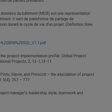
tail de parties prenantes.
s données du bâtiment (MDB) est une représentation
iment. Il sert de plateforme de partage de
on durant le cycle de vie d’un projet. (Définition tirée
de%20BIM%20SQI_V1.1.pdf
: the project-implementation profile. Global Project
ional Projects, 2, 13-1,13-11.
 Pinto, Slevin, and Prescott – the elucidation of project
. 5(4), 757 – 777
roject manager’s leadership style, teamwork and