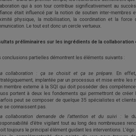
laboration qui à son tour contribue significativement au succè
fiance était influencé par la notion de soutien inter-membres et
ximité physique, la mobilisation, la coordination et la force
munication. Le tout est donc un cercle vertueux.
ultats préliminaires sur les ingrédients de la collaboration
 conclusions partielles démontrent les éléments suivants :
a collaboration : ça se choisit et ça se prépare.
En effet,
tratégiquement, implantée par un processus et mise entre les mai
n membre externe à la SQI qui doit posséder des compétences
uos portent à deux les fondements qui permettront de créer 
arfois peut se composer de quelque 35 spécialistes et clients 
e se connaissent pas.
a collaboration demande de l’attention et du suivi :
le d
esponsabilité d’être vigilant tout au long des nombreuses renco
oit toujours le principal élément guidant les interventions. L’égo