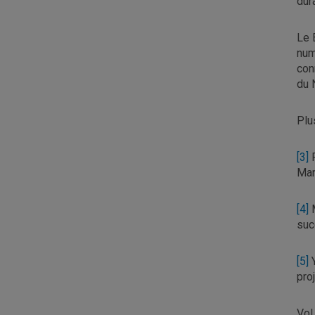
dur
Le 
num
con
du 
Plu
[3]
P
Man
[4]
M
suc
[5]
Y
pro
Vol