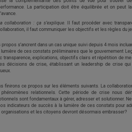
ise la complémentarité des points de vue pour trouver de
erformance. La participation doit être équilibrée et on peut l
’avance.
a collaboration :
ça s’explique
. Il faut procéder avec transpa
ollaboration, il faut communiquer les objectifs et les règles du je
 propos s’ancrent dans un cas unique suivi depuis 4 mois incluan
a lumière de ces constats préliminaires que le gouvernement Legau
c transparence, explications, objectifs clairs et répétition de m
es décisions de crise, établissant un leadership de crise qui
tueux.
s finirons ce propos sur les éléments suivants. La collaborat
 phénomènes relationnels. Cette période de crise nous dé
tionnels sont fondamentaux à gérer, adresser et solutionner. N
nos indicateurs de succès à la lumière de ces constats pour ad
 organisations et les citoyens devront désormais embrasser?