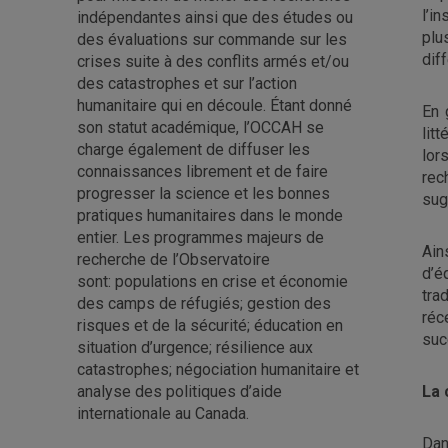
l’i
indépendantes ainsi que des études ou
plu
des évaluations sur commande sur les
dif
crises suite à des conflits armés et/ou
des catastrophes et sur l’action
humanitaire qui en découle. Étant donné
En 
son statut académique, l’OCCAH se
lit
charge également de diffuser les
lor
connaissances librement et de faire
rec
progresser la science et les bonnes
sug
pratiques humanitaires dans le monde
entier. Les programmes majeurs de
Ain
recherche de l’Observatoire
d’é
sont: populations en crise et économie
tra
des camps de réfugiés; gestion des
réc
risques et de la sécurité; éducation en
suc
situation d’urgence; résilience aux
catastrophes; négociation humanitaire et
analyse des politiques d’aide
La 
internationale au Canada.
Dan