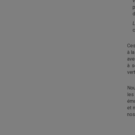
v
p
d
L
c
Ces
à l
ave
à s
ver
Nou
les
émo
et 
nos