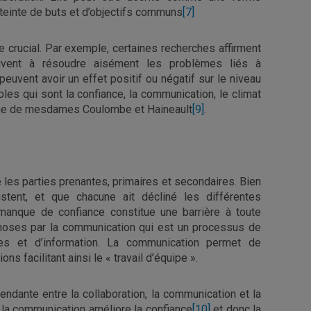
atteinte de buts et d’objectifs communs
[7]
e crucial. Par exemple, certaines recherches affirment
rivent à résoudre aisément les problèmes liés à
peuvent avoir un effet positif ou négatif sur le niveau
bles qui sont la confiance, la communication, le climat
erche de mesdames Coulombe et Haineault
[9]
.
e les parties prenantes, primaires et secondaires. Bien
istent, et que chacune ait décliné les différentes
 manque de confiance constitue une barrière à toute
 choses par la communication qui est un processus de
es et d’information. La communication permet de
s facilitant ainsi le « travail d’équipe ».
pendante entre la collaboration, la communication et la
la communication améliore la confiance
[10]
et donc la