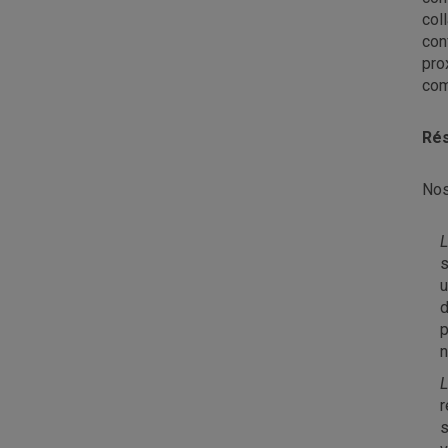
col
con
pro
com
Rés
Nos
L
s
u
d
p
n
L
r
s