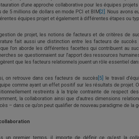
nstauration d’une approche collaborative pour les équipes projets
s de 5 millions de dollars en mode PCI et BIM
[2]
. Nous avons eu 
férentes équipes projet et également à différentes étapes ou typ
gestion de projet, les notions de facteurs et de critères de su
térature fait aussi une distinction entre les facteurs de succè
sque l’on aborde les différentes facettes qui contribuent au su
herches se questionnaient sur l’apport des ressources humaines 
gèrent que les facteurs relationnels jouent un rôle essentiel dan
si, on retrouve dans ces facteurs de succès
[5]
le travail d’équ
quipe comme ayant un effet positif sur les résultats de projet. O
ditionnellement restreints à la triple contrainte de respect d
emment, la collaboration ainsi que d’autres dimensions relationn
cès – dans ce qu’on peut qualifier de nouveau paradigme de la g
collaboration
s un premier temps, il importe de définir ce qu’est la col