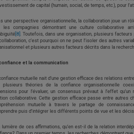
nvestissement de capital (humain, social, de temps, etc.), pour l’
s une perspective organisationnelle, la collaboration joue un rôl
 les compagnies démontrant une culture collaborative ar
mbiguïté
[8]
. Toutefois, dans une organisation, plusieurs facteurs 
collaboration, c’est pourquoi on ne peut l’isoler des autres varia
anisationnel et plusieurs autres facteurs décrits dans la rech
confiance et la communication
confiance mutuelle nait d’une gestion efficace des relations entr
 plusieurs théories de la confiance organisationnelle coex
ensions pour l’évaluer, un consensus prévaut à l’effet qu’un
ation collaborative. Cette gestion efficace passe entre autres
préhension mutuelle à travers le partage de connaissanc
prendre puis d’intégrer les différents points de vue et les décision
a lumière de ces affirmations, qu’en est-il de la relation interdé
fiance? Dans un premier temps, les recherches démontrent que 