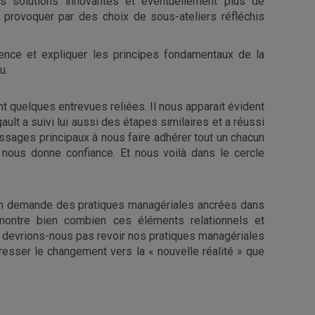
s solutions innovantes et éventuellement plus de
a provoquer par des choix de sous-ateliers réfléchis
rence et expliquer les principes fondamentaux de la
u.
t quelques entrevues reliées. Il nous apparait évident
lt a suivi lui aussi des étapes similaires et a réussi
essages principaux à nous faire adhérer tout un chacun
 nous donne confiance. Et nous voilà dans le cercle
ion demande des pratiques managériales ancrées dans
montre bien combien ces éléments relationnels et
e devrions-nous pas revoir nos pratiques managériales
resser le changement vers la « nouvelle réalité » que