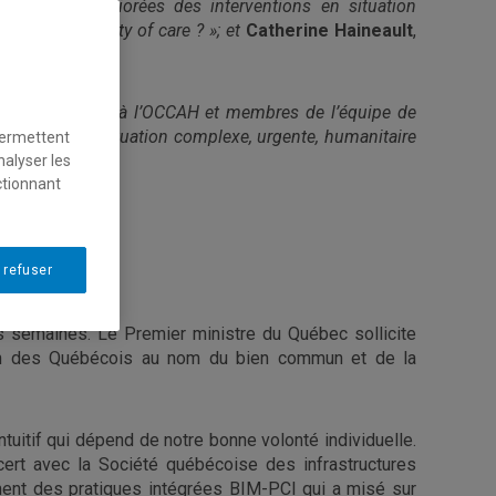
aboratives améliorées des interventions en situation
approche de duty of care ? »;
et
Catherine Haineault
,
M et
chercheure à l’OCCAH et membres de l’équipe de
erventions en situation complexe, urgente, humanitaire
permettent
nalyser les
ctionnant
 refuser
s semaines. Le Premier ministre du Québec sollicite
ion des Québécois au nom du bien commun et de la
ntuitif qui dépend de notre bonne volonté individuelle.
cert avec la Société québécoise des infrastructures
ement des pratiques intégrées BIM-PCI qui a misé sur