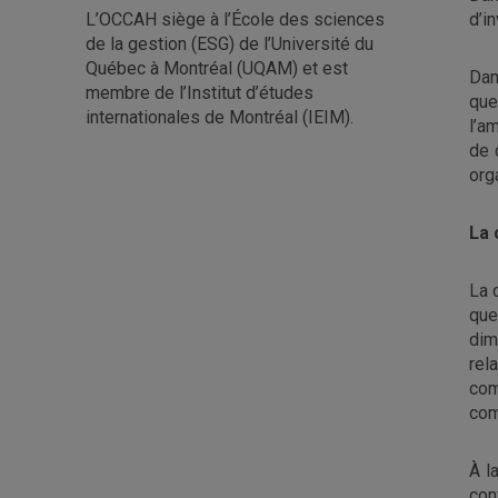
L’OCCAH siège à l’École des sciences
d’i
de la gestion (ESG) de l’Université du
Québec à Montréal (UQAM) et est
Dan
membre de l’Institut d’études
que
internationales de Montréal (IEIM).
l’a
de 
org
La 
La 
que
dim
rel
com
com
À l
con