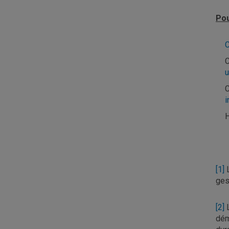
Pou
C
C
u
C
i
[1]
L
ges
[2]
L
dém