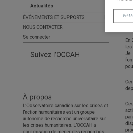
Actualités
Préf
ÉVÉNEMENTS ET SUPPORTS
Mon
NOUS CONTACTER
Se connecter
En 
les
Suivez l'OCCAH
Je 
for
pou
Cer
dep
À propos
Ces
L’Observatoire canadien sur les crises et
act
l’action humanitaires est un groupe
pan
autonome de recherche universitaire sur
dis
les crises humanitaires. L’OCCAH a
pro
pour mission de mener des recherches