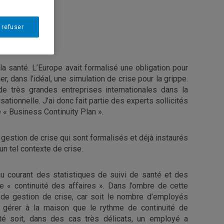
 refuser
a santé. L’Europe avait formalisé une obligation pour
, dans l’idéal, une simulation de crise pour la grippe.
e très grandes entreprises internationales dans la
sationnelle. J’ai donc fait partie des experts sollicités
e « Business Continuity Plan ».
estion de crise qui sont formalisés et déjà instaurés
n tel contexte de crise.
 au courant des statistiques de suivi de santé et des
 « continuité des affaires ». Dans l’ombre de cette
de gestion de crise, car soit le nombre d’employés
à gérer à la maison que le rythme de continuité de
té soit, dans des cas très délicats, un employé a