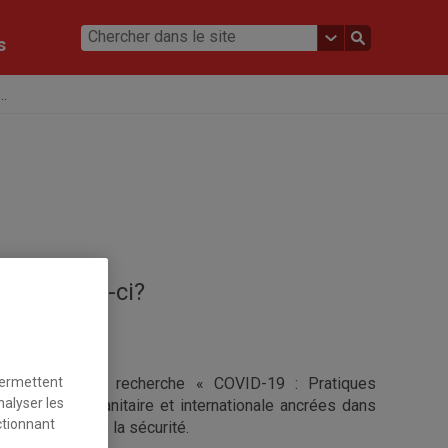
s
..
 ces jours-ci?
 de l’équipe de recherche « COVID-19 : Pratiques
permettent
nalyser les
, urgente, humanitaire et internationale ancrées dans
ctionnant
 risques et de la sécurité.