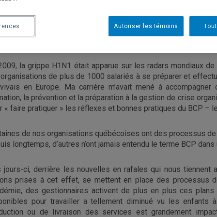
érences
Autoriser les témoins
Tout
tréal, le 17 mars 2020
2009, la grippe H1N1 était apparue sur les radars mondiaux de l
 organisations de plus de 1000 salariés à se préparer et effectuer
vivais en Europe. Ma carrière m’avait mené à accompagner d
mation, la prévention et la préparation à la gestion de crise organi
r « faire pratiquer » les réflexes et bonnes pratiques du BCP – l
taines de nos organisations québécoises ont des processus de g
uis longtemps, d’autres n’ont jamais entendu le terme BCP dans u
 jours-ci, derrière les nouvelles en rafales qui nous tiennent
ions prises à cet effet, se mettent en place des processus de
démie, des gestionnaires activent de plus en plus ces plans 
ponibles pour travailler a tellement diminué vu les enfants 
duction ou de livraison des services est grandement impac