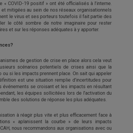
« COVID-19 positif » ont été officialisés à l’interne.
s et mitigées au sein de nos réseaux organisationnels
t le virus et ses porteurs toutefois il fait partie des
rôler le côté sombre de notre imaginaire pour rester
aires et sur les réponses adéquates à y apporter.
ances?
écanismes de gestion de crise en place alors cela veut
sieurs scénarios potentiels de crises ainsi que la
 ou si les impacts prennent place. On sait qui appeler
finition est une situation remplie d’incertitudes pour
événements se croisant et les impacts en résultant
endant, les équipes sollicitées lors de l’activation du
mble des solutions de réponse les plus adéquates.
ation à réagir plus vite et plus efficacement face à
ations « aplanissent la courbe » de leurs impacts
OCCAH, nous recommandons aux organisations avec ou