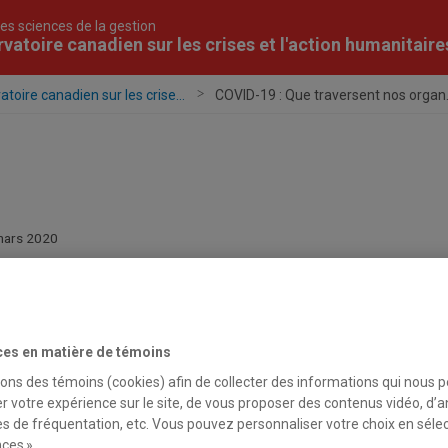
es sciences de la gestion
vatoire canadien sur les crises et l'action humanitaire
toire canadien sur les crise...
COVID-19 : Que traversent nos organ.
mars 2020
VID-19 : Que traversent nos organisations
oline Coulombe
ces en matière de témoins
r
Caroline Coulombe
, chercheure à l’OCCAH, codirectrice
sons des témoins (cookies) afin de collecter des informations qui nous 
r votre expérience sur le site, de vous proposer des contenus vidéo, d’a
laboratives améliorées des interventions en situation complexe
es de fréquentation, etc. Vous pouvez personnaliser votre choix en séle
 approche de duty of care » et membre de l’équipe de gestion des
ces ».