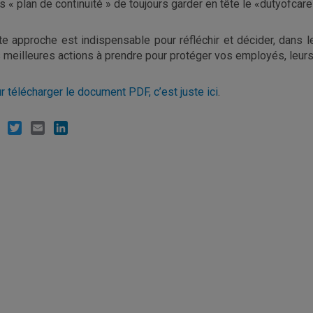
s « plan de continuité » de toujours garder en tête le «dutyofcare
te approche est indispensable pour réfléchir et décider, dans l
 meilleures actions à prendre pour protéger vos employés, leurs
r télécharger le document PDF, c’est juste ici
.
Facebook
Twitter
Email
LinkedIn