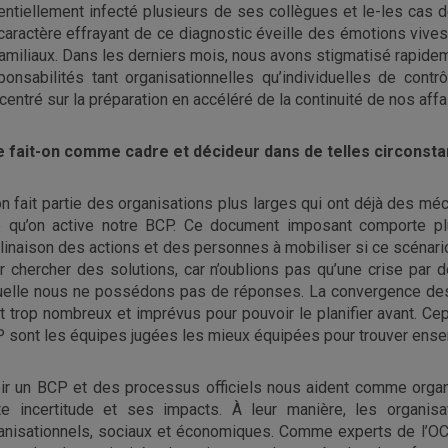
entiellement infecté plusieurs de ses collègues et le-les cas de 
caractère effrayant de ce diagnostic éveille des émotions vive
familiaux. Dans les derniers mois, nous avons stigmatisé rapidemen
ponsabilités tant organisationnelles qu’individuelles de cont
centré sur la préparation en accéléré de la continuité de nos aff
 fait-on comme cadre et décideur dans de telles circonst
on fait partie des organisations plus larges qui ont déjà des m
e qu’on active notre BCP. Ce document imposant comporte plu
linaison des actions et des personnes à mobiliser si ce scénario
r chercher des solutions, car n’oublions pas qu’une crise par dé
uelle nous ne possédons pas de réponses. La convergence des 
t trop nombreux et
imprévus pour pouvoir le planifier avant. Cep
 sont les équipes jugées les mieux équipées pour trouver ense
ir un BCP et des processus officiels nous aident comme organis
te incertitude et ses impacts. À leur manière, les organis
anisationnels, sociaux et économiques. Comme experts de l’