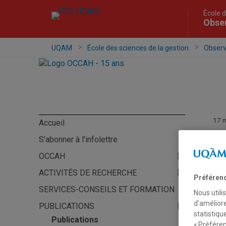
École d
Obser
UQAM
École des sciences de la gestion
Observa
17 
Accueil
S’abonner à l’infolettre
CO
OCCAH
Car
ACTIVITÉS DE RECHERCHE
Préféren
SERVICES-CONSEILS ET FORMATION
Pa
Nous utili
d’améliore
col
PUBLICATIONS
statistiqu
une
Publications
« Préféren