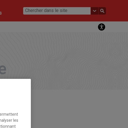
s
permettent
nalyser les
ctionnant