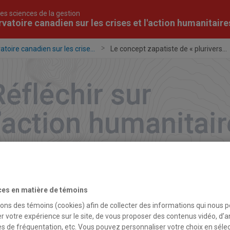
es sciences de la gestion
vatoire canadien sur les crises et l'action humanitaire
toire canadien sur les crise...
Le concept zapatiste de « plurivers...
ces en matière de témoins
sons des témoins (cookies) afin de collecter des informations qui nous 
septembre 2020
r votre expérience sur le site, de vous proposer des contenus vidéo, d’a
es de fréquentation, etc. Vous pouvez personnaliser votre choix en séle