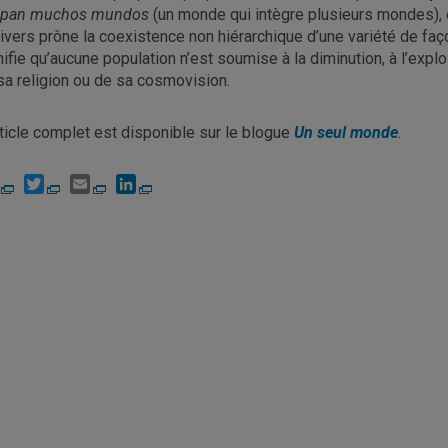
epan muchos mundos
(un monde qui intègre plusieurs mondes), es
rivers prône la coexistence non hiérarchique d’une variété de fa
nifie qu’aucune population n’est soumise à la diminution, à l’explo
sa religion ou de sa cosmovision.
rticle complet est disponible sur le blogue
Un seul monde
.
Facebook
Twitter
Email
LinkedIn